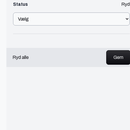
Status
Ryd
Automatisering
750 - 900 kr./t
jeg arbejder med Business Intelligence-løsninger
med fokus på budgettering og rapportering. Jeg
udvikler datadrevne løsninger baseret på Power BI
Se profil
Ryd alle
Chaithep
Aarhus
IT manager
IT
150 - 300 kr./t
Jeg lavet PowerBI eller Excel der opdateres
automatisk.