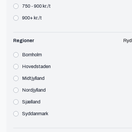
Morten
750 - 900 kr./t
Herning
900+ kr./t
CTO
IT
750 - 900 kr./t
Regioner
Ryd
5 sporet produkt udvikler. Udvikling, design,
projektledelse, konceptudvikling, automation
Bornholm
Hovedstaden
Se profil
Midtjylland
Nordjylland
Sjælland
Nawar
Aarhus
Syddanmark
Konsulent BI