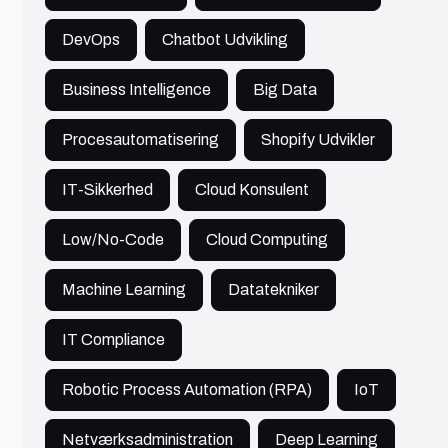
DevOps
Chatbot Udvikling
Software udvikler, programmør,
hands-on arkitekt
IT
900+ kr./t
Business Intelligence
Big Data
Jeg er en softwareudvikler, der især trives når
opgaven kræver, at jeg skal sætte mig ind i
Procesautomatisering
Shopify Udvikler
komplekse problemer for at løse dem.
IT-Sikkerhed
Cloud Konsulent
Se profil
Low/No-Code
Cloud Computing
Machine Learning
Datatekniker
Nicolai
Furesø
IT Compliance
Robotic Process Automation (RPA)
IoT
Software Engineer
IT
750 - 900 kr./t
Netværksadministration
Deep Learning