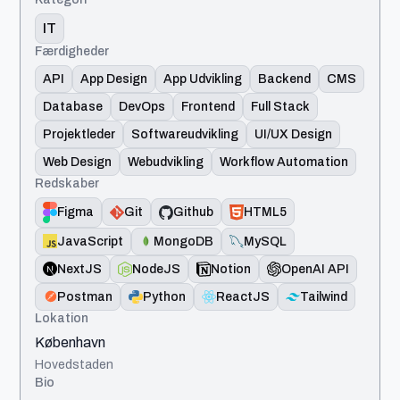
IT
Færdigheder
API
App Design
App Udvikling
Backend
CMS
Database
DevOps
Frontend
Full Stack
Projektleder
Softwareudvikling
UI/UX Design
Web Design
Webudvikling
Workflow Automation
Redskaber
Figma
Git
Github
HTML5
JavaScript
MongoDB
MySQL
NextJS
NodeJS
Notion
OpenAI API
Postman
Python
ReactJS
Tailwind
Lokation
København
Hovedstaden
Bio