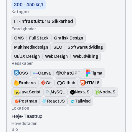
300 - 450 kr./t
Kategori
IT-Infrastuktur & Sikkerhed
Færdigheder
CMS
Full Stack
Grafisk Design
Multimediedesign
SEO
Softwareudvikling
UI/UX Design
Web Design
Webudvikling
Redskaber
CSS
Canva
ChatGPT
Figma
Firebase
Git
Github
HTML5
JavaScript
MySQL
NextJS
NodeJS
Postman
ReactJS
Tailwind
Lokation
Høje-Taastrup
Hovedstaden
Bio