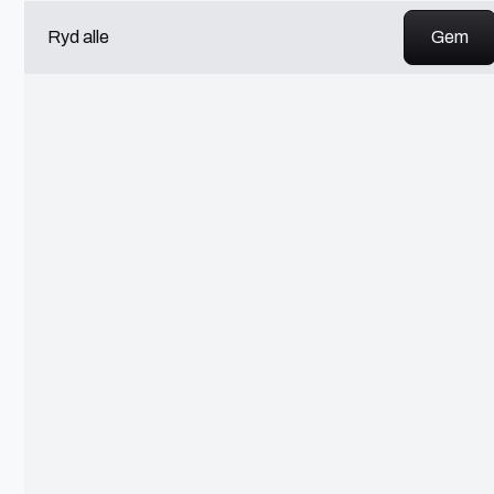
HTML5
Ryd alle
Github
JavaScript
CSS
Adobe After Effects
Canva
Shopify
Adobe Lightroom
Google Ads
Slack
Mailchimp
OpenAI API
Git
Python
MySQL
Dinero
Trello
ReactJS