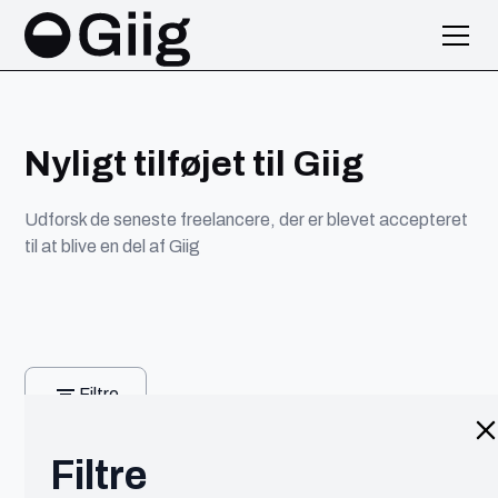
Nyligt tilføjet til Giig
Udforsk de seneste freelancere, der er blevet accepteret
til at blive en del af Giig
Filtre
Filtre
Tag
Viser
0
af
100