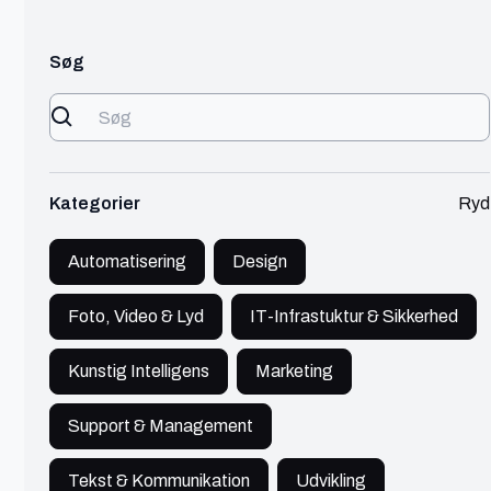
Søg
Kategorier
Ryd
Automatisering
Design
Vi kunne desværre ikke finde
Foto, Video & Lyd
IT-Infrastuktur & Sikkerhed
nogle freelancer til dig...
Kunstig Intelligens
Marketing
Er du den vi mangler?
Support & Management
Tilmeld dig
Tekst & Kommunikation
Udvikling