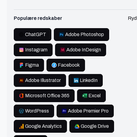
Serveradministration
Team Building
Populære redskaber
Ryd
Spiludvikling
Lønadministration
ChatGPT
Adobe Photoshop
Revision
Datakryptering
Instagram
Adobe InDesign
Computer Vision
Blockchain Udvikling
Figma
Facebook
Sikkerhedsaudit
Fine-tuning
Adobe Illustrator
LinkedIn
AR/VR Udvikling
SFX
AR/VR Design
Microsoft Office 365
Excel
Pentesting
Shopify Specialist
WordPress
Adobe Premier Pro
Selskabsret
Revisor
Google Analytics
Google Drive
Regnskabschef