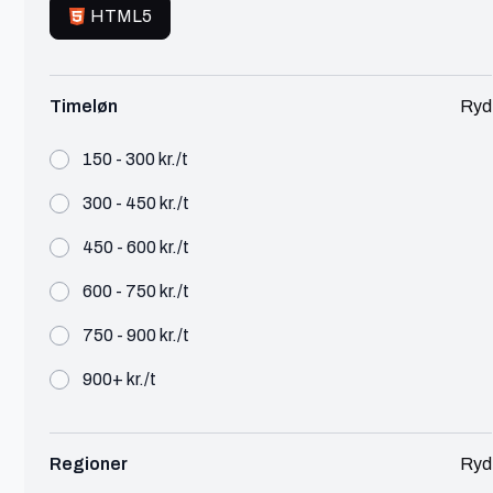
Personaleadministration
HTML5
Rekrutteringskonsulent
Rekruttering
Onboarding og Offboarding
Timeløn
Ryd
Økonomichef
Moms og Skat
150 - 300 kr./t
Økonomiassistent
Mødebookning
300 - 450 kr./t
HR Manager
HR Konsulent
450 - 600 kr./t
Juridisk Konsulent
600 - 750 kr./t
Juridisk Rådgivning og Support
HR Jura og Ansættelsesret
750 - 900 kr./t
Employer Branding
Digital Annoncering
900+ kr./t
HR Administration
Controller
Compliance
Regioner
Ryd
CFO