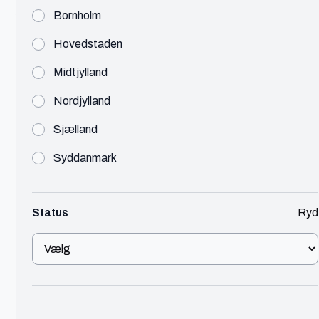
Årsregnskab
Bornholm
Bogholder
Hovedstaden
Telemarketing
Previous
Midtjylland
ChatGPT
Nordjylland
Adobe Photoshop
Instagram
Sjælland
Adobe InDesign
Syddanmark
Figma
Facebook
Adobe Illustrator
LinkedIn
Status
Ryd
Microsoft Office 365
Excel
WordPress
Adobe Premier Pro
Google Analytics
Google Drive