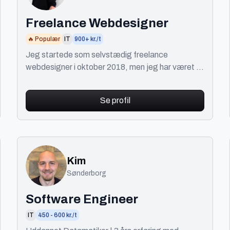
Freelance Webdesigner
🔥 Populær
IT
900+ kr./t
Jeg startede som selvstædig freelance
webdesigner i oktober 2018, men jeg har været i
branchen i mere end 20 år. Og i dag har jeg mere
end 150 faste k
Se profil
Kim
Sønderborg
Software Engineer
IT
450 - 600 kr./t