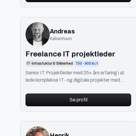
Andreas
København
Freelance IT projektleder
IT-Infrastuktur & Sikkerhed
750 - 900 kr./t
Senior IT Projektleder med 25+ års erfaring i at
lede komplekse IT- og digitale projekter med
stærkt fokus på stakeholder management og
resultater.
Se profil
Henrik