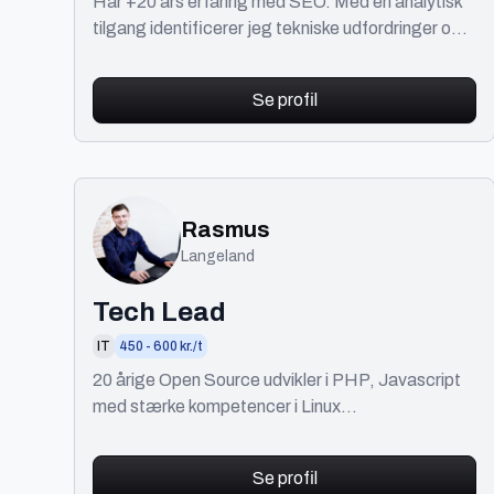
Har +20 års erfaring med SEO. Med en analytisk
tilgang identificerer jeg tekniske udfordringer og
finder løsninger.
Se profil
Rasmus
Langeland
Tech Lead
IT
450 - 600 kr./t
20 årige Open Source udvikler i PHP, Javascript
med stærke kompetencer i Linux
(Apache/MySQL/Docker..) Alt kan laves, det er
bare et spørgsmål om tid
Se profil