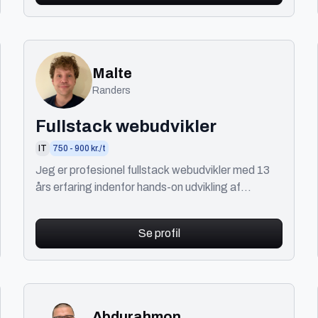
Malte
Randers
Fullstack webudvikler
IT
750 - 900 kr./t
Jeg er profesionel fullstack webudvikler med 13
års erfaring indenfor hands-on udvikling af
webapplikationer og systemer.
Se profil
Abdurahmon