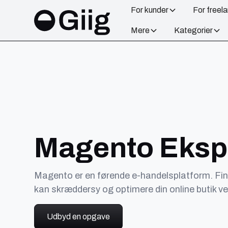
For kunder
For freel
Mere
Kategorier
Magento Eksp
Magento er en førende e-handelsplatform. Find
kan skræddersy og optimere din online butik v
Udbyd en opgave