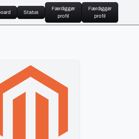
Færdiggør
Færdiggør
oard
Status
profil
profil