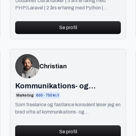
Uddannet Datamatiker | 3 års erfaring med
PHP/Laravel | 2 års erfaring med Python |
Tidligere 10 års erfaring indenfor SEO/digital
marketing
Se profil
Christian
Kommunikations- og
marketingrådgiver
Marketing
600 - 750 kr./t
Som freelance og fastlance konsulent løser jeg en
bred vifte af kommunikations- og
marketingopgaver. Se anbefalinger på
https://www.linkedin.com/in
Se profil