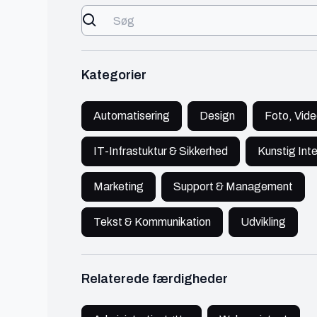
Webudvikling
Digital Marketing
Content Marketing
Billedredigering
Kategorier
UI/UX Design
Logo Design
Videoredigering
Automatisering
Design
Foto, Vide
Frontend
Koncept Design
IT-Infrastuktur & Sikkerhed
Kunstig Inte
Branding
Projektleder
Marketing
Support & Management
Backend
Database
Tekst & Kommunikation
Udvikling
Tekstforfatter
Social Media Management
SEO
Relaterede færdigheder
Softwareudvikling
Email Marketing
CMS