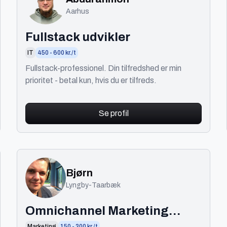
Aarhus
Fullstack udvikler
IT
450 - 600 kr./t
Fullstack-professionel. Din tilfredshed er min
prioritet - betal kun, hvis du er tilfreds.
Se profil
Bjørn
Lyngby-Taarbæk
Omnichannel Marketing
Marketing
150 - 300 kr./t