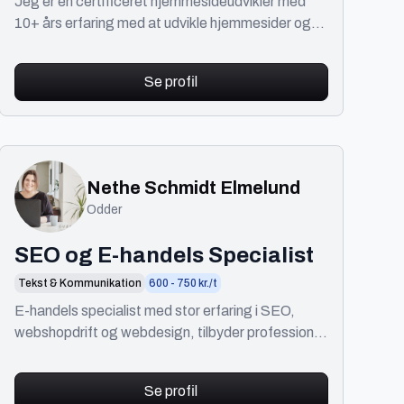
videoredigerer
Jeg er en certificeret hjemmesideudvikler med
10+ års erfaring med at udvikle hjemmesider og
mobilapps til forskellige virksomheder.
Se profil
Nethe Schmidt Elmelund
Odder
SEO og E-handels Specialist
Tekst & Kommunikation
600 - 750 kr./t
E-handels specialist med stor erfaring i SEO,
webshopdrift og webdesign, tilbyder professionel
hjælp til virksomheder. Kontakt mig ved
spørgsmål!
Se profil