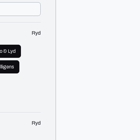
Ryd
o & Lyd
lligens
Ryd