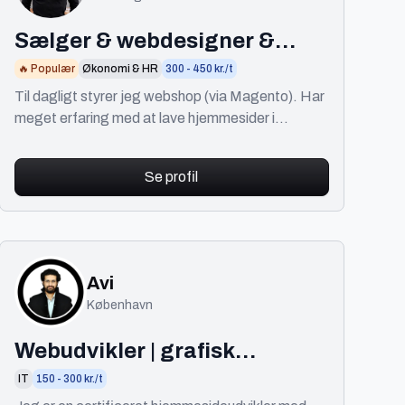
Sælger & webdesigner &
SoMe
🔥 Populær
Økonomi & HR
300 - 450 kr./t
Til dagligt styrer jeg webshop (via Magento). Har
meget erfaring med at lave hjemmesider i
Wordpress, succesfulde sider på FB og IG og
meget mere.
Se profil
Avi
København
Webudvikler | grafisk
designer | professionel
IT
150 - 300 kr./t