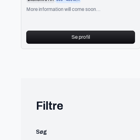
More information will come soon...
Se profil
Filtre
De
Web Design
Søg
Grafisk Design