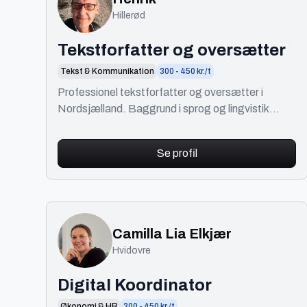
Hillerød
Tekstforfatter og oversætter
Tekst & Kommunikation
300 - 450 kr./t
Professionel tekstforfatter og oversætter i
Nordsjælland. Baggrund i sprog og lingvistik
samt mange års erfaring i IT, internationalt og i
eget firma.
Se profil
Camilla Lia Elkjær
Hvidovre
Digital Koordinator
Økonomi & HR
300 - 450 kr./t