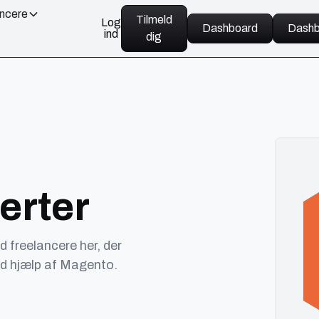
ancere
Tilmeld
Log
Dashboard
Dashb
ind
dig
erter
 freelancere her, der
ed hjælp af Magento.