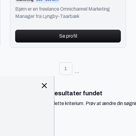
Manager
Bjørn er en freelance Omnichannel Marketing
Manager fra Lyngby-Taarbæk
Se profil
1
...
Ingen resultater fundet
r er ingen resultater med dette kriterium. Prøv at ændre din søgni