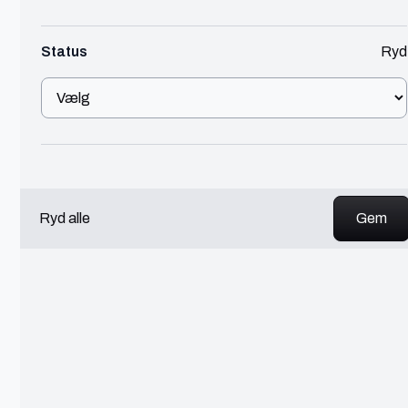
Aalborg
Status
Ryd
Webdesigner
IT
450 - 600 kr./t
Daniel er en freelance Webdesigner fra Aalborg
Se profil
Ryd alle
Bjørn
Lyngby-Taarbæk
Omnichannel Marketing Manager
Marketing
150 - 300 kr./t