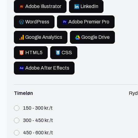
Automation Specialist fra Gentofte
Adobe Illustrator
LinkedIn
WordPress
Adobe Premier Pro
Se profil
Google Analytics
Google Drive
HTML5
CSS
Christian
København
Adobe After Effects
Content writer
Timeløn
Ryd
Tekst & Kommunikation
300 - 450 kr./t
Christian er en freelance Content writer fra
150 - 300 kr./t
København
300 - 450 kr./t
Se profil
450 - 600 kr./t