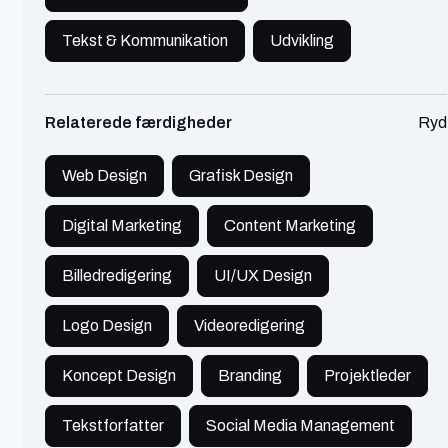
Jesper
Hjørring
Tekst & Kommunikation
Udvikling
E-mail, analytics og web konsulent
Relaterede færdigheder
Ryd
Marketing
600 - 750 kr./t
Jesper er en freelance E-mail, analytics og web
Web Design
Grafisk Design
konsulent fra Hjørring
Digital Marketing
Content Marketing
Se profil
Billedredigering
UI/UX Design
Logo Design
Videoredigering
Søren
Koncept Design
Næstved
Branding
Projektleder
Tekstforfatter
Social Media Management
Ekspert i grafisk design & WordPress