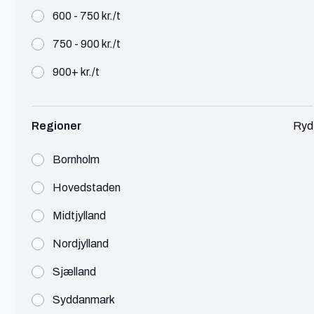
600 - 750 kr./t
750 - 900 kr./t
Tobias
900+ kr./t
Aalborg
Strategic Marketing Specialist
Regioner
Ryd
Marketing
450 - 600 kr./t
Bornholm
Tobias er en freelance Strategic Marketing
Specialist fra Aalborg
Hovedstaden
Midtjylland
Se profil
Nordjylland
Sjælland
Syddanmark
Daniel