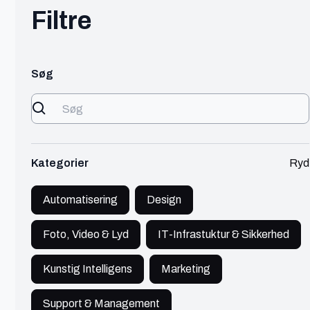
Filtre
Tag
Viser
0
af
100
Søg
Natascha
Herning
Digital Marketing specialist
Marketing
450 - 600 kr./t
Kategorier
Ryd
Natascha er en freelance Digital Marketing
specialist fra Herning
Automatisering
Design
Se profil
Foto, Video & Lyd
IT-Infrastuktur & Sikkerhed
Kunstig Intelligens
Marketing
Support & Management