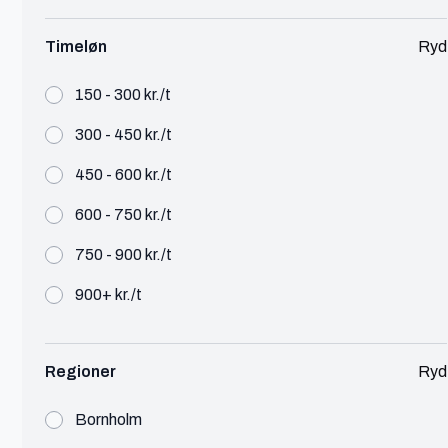
Se profil
Timeløn
Ryd
150 - 300 kr./t
300 - 450 kr./t
Alexander
Gentofte
450 - 600 kr./t
600 - 750 kr./t
Marketing Consultant
750 - 900 kr./t
Marketing
450 - 600 kr./t
900+ kr./t
With a strong passion for marketing, I enjoy
creating reports, conducting analytics, copywriting,
and managing campaigns across different channels
Regioner
Ryd
Se profil
Bornholm