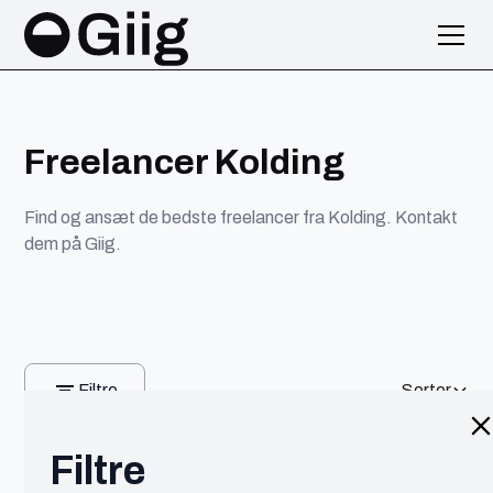
Freelancer Kolding
Find og ansæt de bedste freelancer fra Kolding. Kontakt
dem på Giig.
Filtre
Sorter
Filtre
Tag
Viser
0
af
100