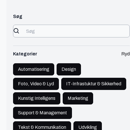
Søg
Jalte
Kolding
Digital Expert and Website Developer
IT
300 - 450 kr./t
🔥 Populær
Kategorier
Ryd
Hej! Jeg hedder Jalte og er en 23-årig digital
ekspert og udvikler fra Danmark.
Automatisering
Design
Se profil
Foto, Video & Lyd
IT-Infrastuktur & Sikkerhed
Kunstig Intelligens
Marketing
Support & Management
Lykke
Kolding
Tekst & Kommunikation
Udvikling