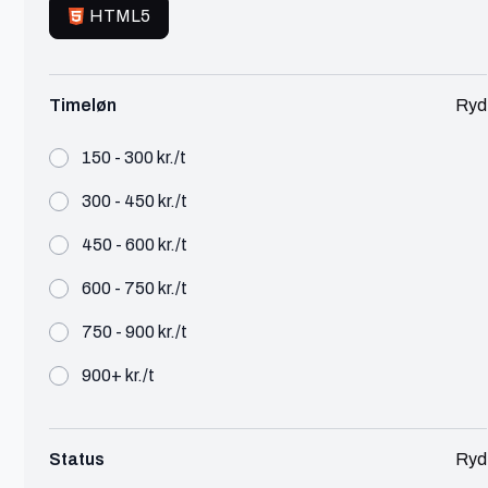
HTML5
Timeløn
Bo
Ryd
Kolding
150 - 300 kr./t
Social Media Manager
300 - 450 kr./t
Marketing
300 - 450 kr./t
450 - 600 kr./t
Strategisk SoMe-manager, der kombinerer teknisk
600 - 750 kr./t
indsigt med skarp kommunikation for at skabe
digital vækst og engagement.
750 - 900 kr./t
Se profil
900+ kr./t
Status
Ryd
Katrine