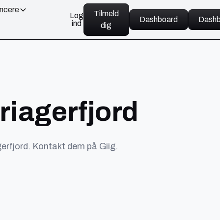
ancere
Tilmeld
Log
Dashboard
Dashb
ind
dig
riagerfjord
erfjord. Kontakt dem på Giig.