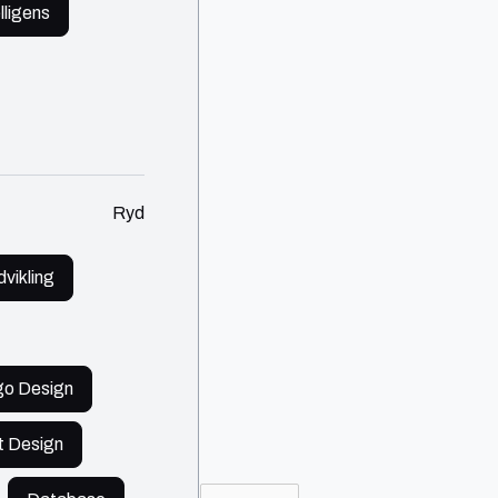
lligens
Ryd
vikling
go Design
t Design