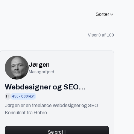
Sorter
Viser
0
af
100
Jørgen
Mariagerfjord
Webdesigner og SEO
Konsulent
IT
450 - 600 kr./t
Jørgen er en freelance Webdesigner og SEO
Konsulent fra Hobro
Se profil