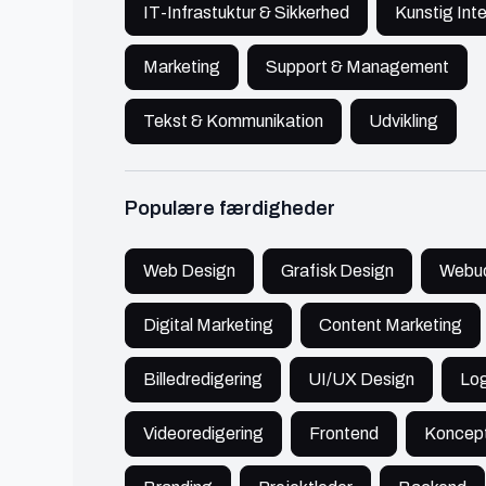
IT-Infrastuktur & Sikkerhed
Kunstig Inte
Bogføring
Scraping
Marketing
Support & Management
Cloud Computing
Bryllupsfotograf
TikTok Marketing
Tekst & Kommunikation
Udvikling
PR / kommunikation
CRM
Regnskab
Populære færdigheder
Dronepilot
Machine Learning
Web Design
Grafisk Design
Webud
Keyword Analyse
Podcast Producer
Digital Marketing
Content Marketing
Datatekniker
IT Compliance
Billedredigering
UI/UX Design
Lo
Robotic Process Automation (RPA)
IoT
Producer
Videoredigering
Frontend
Koncep
Budgettering