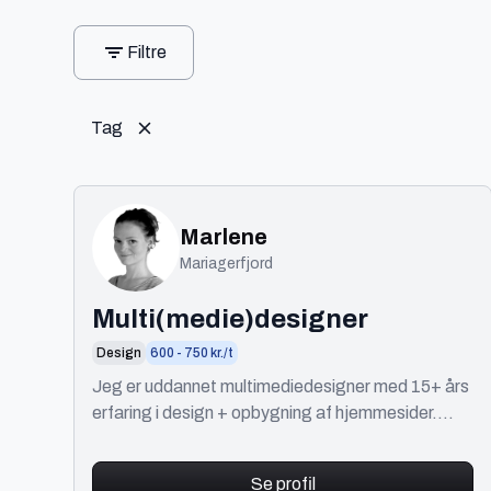
Filtre
Tag
Marlene
Mariagerfjord
Multi(medie)designer
Design
600 - 750 kr./t
Jeg er uddannet multimediedesigner med 15+ års
erfaring i design + opbygning af hjemmesider.
Men elsker at arbejde med al slags design. Også
til tryk.
Se profil