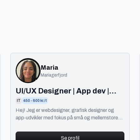
Maria
Mariagerfjord
UI/UX Designer | App dev |
Branding Expert
IT
450 - 600 kr./t
Hej! Jeg er webdesigner, grafisk designer og
app-udvikler med fokus på små og mellemstore
virksomheder.
Se profil