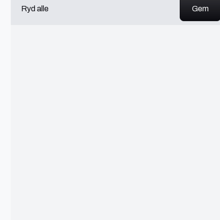
Database
Ryd alle
Tekstforfatter
Social Media Management
SEO
Softwareudvikling
Email Marketing
CMS
App Design
Full Stack
Storyteller
Marketing Konsulent
Facebook Marketing
API
Multimediedesign
AI Konsulent
App Udvikling
Illustrationer
Fotograf
Art Director