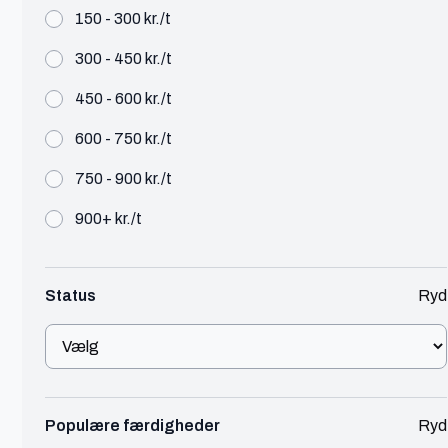
150 - 300 kr./t
Daniel
300 - 450 kr./t
Aalborg
450 - 600 kr./t
600 - 750 kr./t
Webdesigner
IT
450 - 600 kr./t
750 - 900 kr./t
Daniel er en freelance Webdesigner fra Aalborg
900+ kr./t
Se profil
Status
Ryd
1
...
Populære færdigheder
Ryd
Ingen resultater fundet