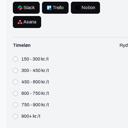
Se profil
Slack
Trello
Notion
Asana
Cathrine
Timeløn
Ryd
København
150 - 300 kr./t
Administrativt
300 - 450 kr./t
Økonomi & HR
300 - 450 kr./t
450 - 600 kr./t
Cathrine er en freelance Administrativt fra
København
600 - 750 kr./t
750 - 900 kr./t
Se profil
900+ kr./t