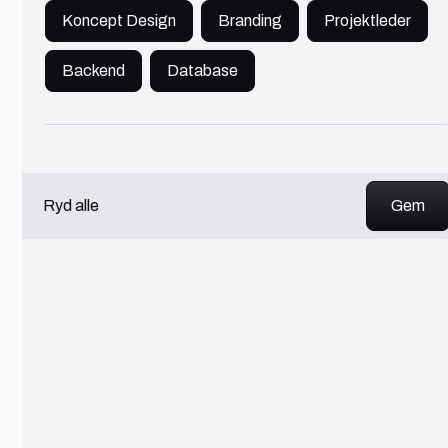
Ingen resultater fundet
Koncept Design
Branding
Projektleder
Der er ingen resultater med dette kriterium.
Prøv at ændre din søgning.
Backend
Database
Web Design
Grafisk Design
Webudvikling
Ryd alle
Digital Marketing
Content Marketing
Billedredigering
UI/UX Design
Logo Design
Videoredigering
Frontend
Koncept Design
Branding
Projektleder
Backend