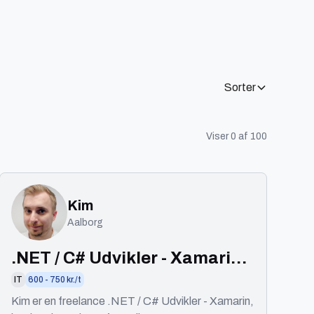
Sorter
Viser
0
af
100
Kim
Aalborg
.NET / C# Udvikler - Xamarin,
backend og Blazor
IT
600 - 750 kr./t
Kim er en freelance .NET / C# Udvikler - Xamarin,