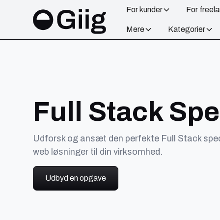
For kunder
For freel
Mere
Kategorier
Full Stack Spe
Udforsk og ansæt den perfekte Full Stack special
web løsninger til din virksomhed.
Udbyd en opgave