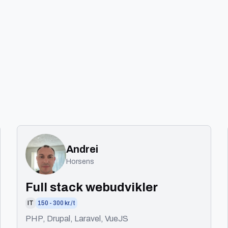
Andrei
Horsens
Full stack webudvikler
IT
150 - 300 kr./t
PHP, Drupal, Laravel, VueJS