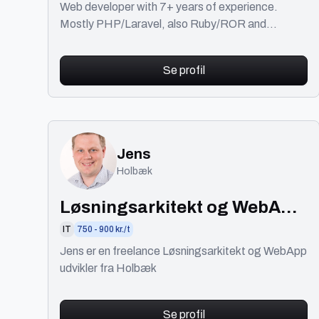
Web developer with 7+ years of experience.
Mostly PHP/Laravel, also Ruby/ROR and
JavaScript. Great at getting legacy code into
shape.
Se profil
Jens
Holbæk
Løsningsarkitekt og WebApp
udvikler
IT
750 - 900 kr./t
Jens er en freelance Løsningsarkitekt og WebApp
udvikler fra Holbæk
Se profil