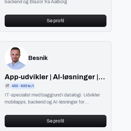
backend og Blazor fra Aalborg
Se profil
Besnik
App-udvikler | AI-løsninger |
Cloud & automatisering
IT
450 - 600 kr./t
IT-specialist med baggrund i datalogi. Udvikler
mobilapps, backend og AI-løsninger for
virksomheder og startups.
Se profil