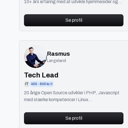
10+ års erfaring med at udvikle hjemmesider og
mobilapps til forskellige virksomheder.
Se profil
Rasmus
Langeland
Tech Lead
IT
450 - 600 kr./t
20 årige Open Source udvikler i PHP, Javascript
med stærke kompetencer i Linux
(Apache/MySQL/Docker..) Alt kan laves, det er
bare et spørgsmål om tid
Se profil