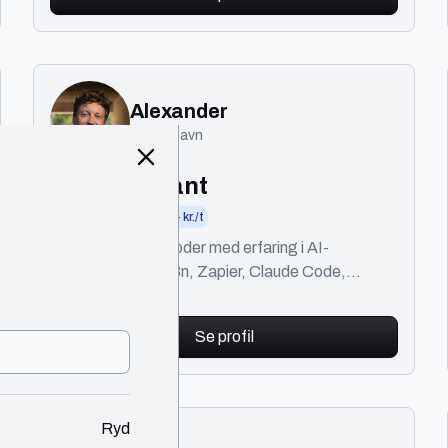
Alexander
København
AI Consultant
Automatisering
900+ kr./t
Founder og vibe coder med erfaring i AI-
automatisering, n8n, Zapier, Claude Code,
Cursor, mv. Bygger produkter og workflows med
AI fra idé til launch.
Se profil
Ryd