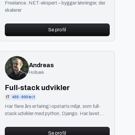
Freelance .NET-ekspert – bygger løsninger, der
skalerer
Se profil
Andreas
Holbæk
Full-stack udvikler
IT
450 - 600 kr./t
Har flere års erfaring i opstarts miljø, som full-
stack udvikler med python, Django. Har lavet
projekter fra bunden og videre ud i produktion.
Se profil