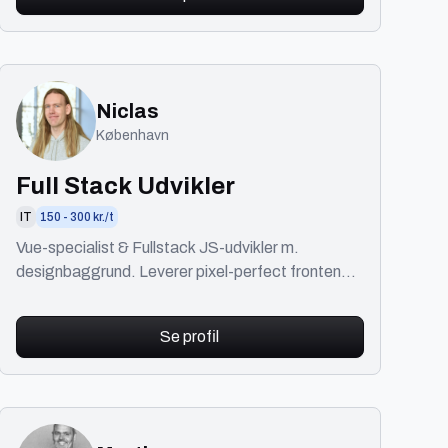
Niclas
København
Full Stack Udvikler
IT
150 - 300 kr./t
Vue-specialist & Fullstack JS-udvikler m.
designbaggrund. Leverer pixel-perfect frontend
og stærk kode. Ideel partner for designere.
Se profil