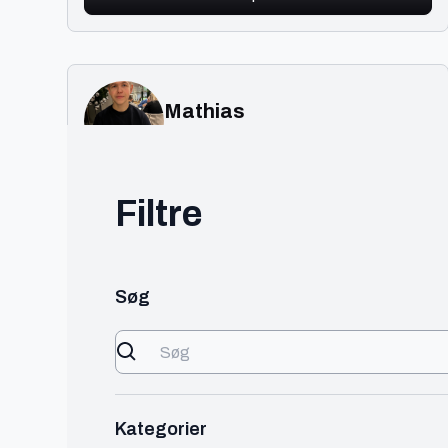
Mathias
Holbæk
Full-stack udvikler
Filtre
IT
150 - 300 kr./t
Jeg er datamatiker studerende og snart færdig
med uddanelsen, jeg har erfaring med at udvikle
full stack applikationer og lave hjemmesider med
Søg
en crm
Se profil
Kategorier