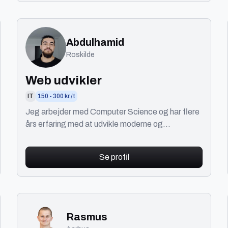
Abdulhamid
Roskilde
Web udvikler
IT
150 - 300 kr./t
Jeg arbejder med Computer Science og har flere
års erfaring med at udvikle moderne og
professionelle hjemmesider. Jeg bygger hurtige,
stabile og bruge
Se profil
Rasmus