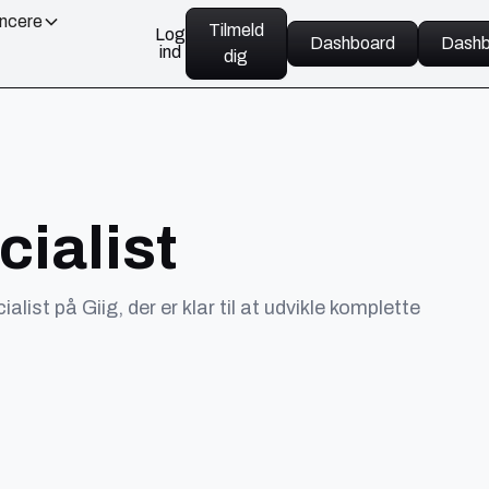
ancere
Tilmeld
Log
Dashboard
Dashb
ind
dig
cialist
ist på Giig, der er klar til at udvikle komplette