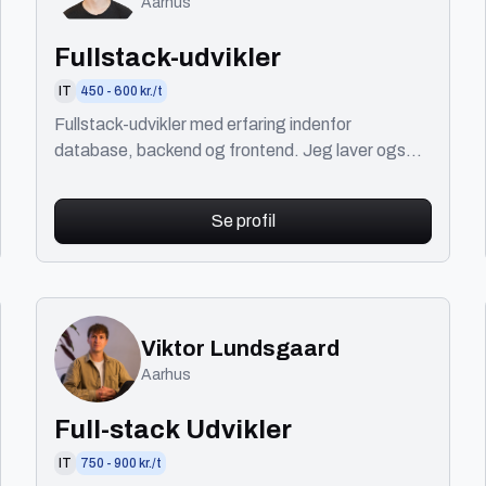
Aarhus
Fullstack-udvikler
IT
450 - 600 kr./t
Fullstack-udvikler med erfaring indenfor
database, backend og frontend. Jeg laver også
WordPress-integrationer og -plugins.
Se profil
Viktor Lundsgaard
Aarhus
Full-stack Udvikler
IT
750 - 900 kr./t