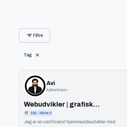
Filtre
Tag
Avi
København
Webudvikler | grafisk
designer | professionel
IT
150 - 300 kr./t
videoredigerer
Jeg er en certificeret hjemmesideudvikler med