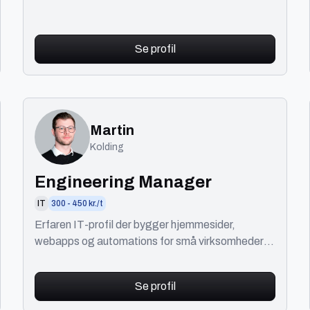
Se profil
Martin
Kolding
Engineering Manager
IT
300 - 450 kr./t
Erfaren IT-profil der bygger hjemmesider,
webapps og automations for små virksomheder
og foreninger. Praktisk, enkel og driftssikker
løsning.
Se profil