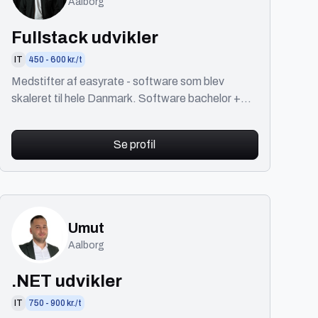
Aalborg
Fullstack udvikler
IT
450 - 600 kr./t
Medstifter af easyrate - software som blev
skaleret til hele Danmark. Software bachelor +
Mange software projekter gennemført i DK,
UAE, NL, CH mm.
Se profil
Umut
Aalborg
.NET udvikler
IT
750 - 900 kr./t