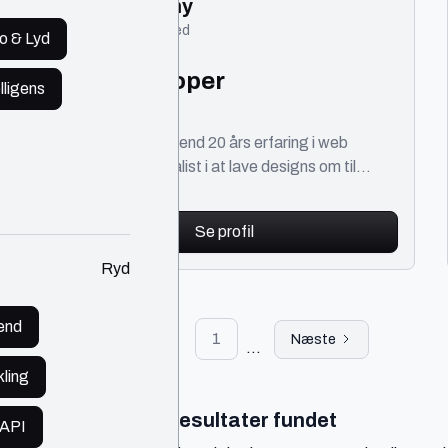
Danny
Ringsted
o & Lyd
Web Developer
lligens
IT
600 - 750 kr./t
Hej. Jeg har mere end 20 års erfaring i web
udvikling, er specialist i at lave designs om til
fantastiske web oplevelser hvor brugeren står
centralt.
Se profil
Ryd
end
1
Forrige
Næste
...
ling
Ingen resultater fundet
API