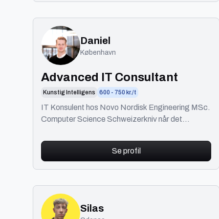
Daniel
København
Advanced IT Consultant
Kunstig Intelligens
600 - 750 kr./t
IT Konsulent hos Novo Nordisk Engineering MSc.
Computer Science Schweizerkniv når det
kommer til at udvikle IT løsninger.
Se profil
Silas