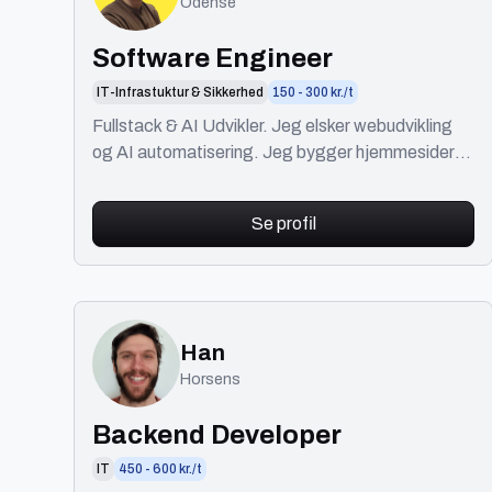
Odense
Software Engineer
IT-Infrastuktur & Sikkerhed
150 - 300 kr./t
Fullstack & AI Udvikler. Jeg elsker webudvikling
og AI automatisering. Jeg bygger hjemmesider,
API'er og automatiserede AI workflows.
Se profil
Han
Horsens
Backend Developer
IT
450 - 600 kr./t