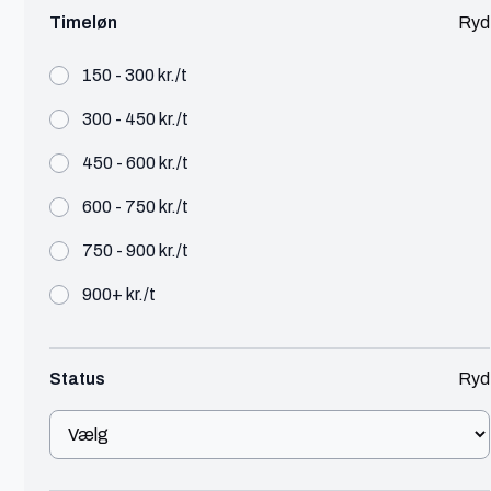
Timeløn
Ryd
Nanna
150 - 300 kr./t
Aarhus
300 - 450 kr./t
Grafisk & motion designer
450 - 600 kr./t
🔥 Populær
Design
450 - 600 kr./t
600 - 750 kr./t
Grafisk designer der brænder for at skabe visuelle
og digitale løsninger for andres marketing og
750 - 900 kr./t
branding!
900+ kr./t
Se profil
Status
Ryd
Nynne Lucca
Aarhus